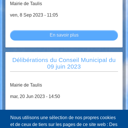
OCTOBRE
Mairie de Taulis
2023
ven, 8 Sep 2023 - 11:05
En savoir plus
sur
Délibérations
du
conseil
Délibérations du Conseil Municipal du
municipal
09 juin 2023
du
25
août
Mairie de Taulis
2023
mar, 20 Jun 2023 - 14:50
En savoir plus
sur
Nous utilisons une sélection de nos propres cookies
Délibérations
et de ceux de tiers sur les pages de ce site web : Des