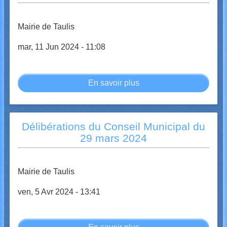
20
septembre
Mairie de Taulis
2024
mar, 11 Jun 2024 - 11:08
En savoir plus
sur
Délibérations
du
Conseil
Délibérations du Conseil Municipal du
Municipal
29 mars 2024
du
07
juin
Mairie de Taulis
2024
ven, 5 Avr 2024 - 13:41