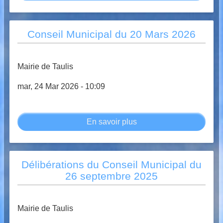
Conseil
Municipal
du
Conseil Municipal du 20 Mars 2026
03
avril
2026
Mairie de Taulis
mar, 24 Mar 2026 - 10:09
En savoir plus
sur
Conseil
Municipal
du
Délibérations du Conseil Municipal du
20
26 septembre 2025
Mars
2026
Mairie de Taulis