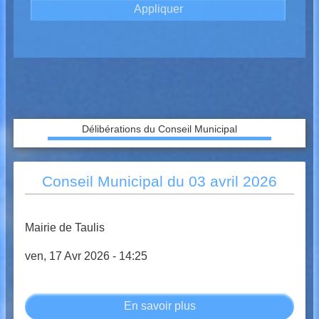
Délibérations du Conseil Municipal
Conseil Municipal du 03 avril 2026
Mairie de Taulis
ven, 17 Avr 2026 - 14:25
En savoir plus
sur