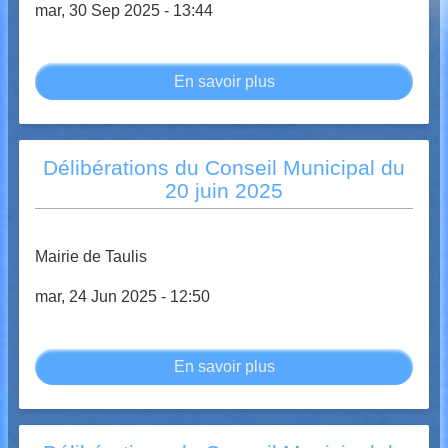
mar, 30 Sep 2025 - 13:44
En savoir plus
sur
Délibérations
du
Conseil
Délibérations du Conseil Municipal du
Municipal
20 juin 2025
du
26
septembre
Mairie de Taulis
2025
mar, 24 Jun 2025 - 12:50
En savoir plus
sur
Délibérations
du
Conseil