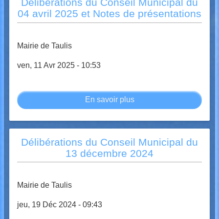
Délibérations du Conseil Municipal du
Municipal
04 avril 2025 et Notes de présentations
du
20
juin
Mairie de Taulis
2025
ven, 11 Avr 2025 - 10:53
En savoir plus
sur
Délibérations
du
Conseil
Délibérations du Conseil Municipal du
Municipal
13 décembre 2024
du
04
avril
Mairie de Taulis
2025
jeu, 19 Déc 2024 - 09:43
et
Notes