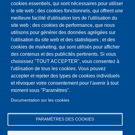
du
cookies essentiels, qui sont nécessaires pour utiliser
Conseil
Pagination
le site web ; des cookies fonctionnels, qui offrent une
Page
1
Page
2
Municipal
meilleure facilité d'utilisation lors de l'utilisation du
courante
du
Page
››
Dernière
Dernier »
site web ; des cookies de performance, que nous
09
suivante
page
utilisons pour générer des données agrégées sur
juin
l'utilisation du site web et des statistiques ; et des
2023
cookies de marketing, qui sont utilisés pour afficher
des contenus et des publicités pertinents. Si vous
choisissez "TOUT ACCEPTER", vous consentez à
l'utilisation de tous les cookies. Vous pouvez
accepter et rejeter des types de cookies individuels
et révoquer votre consentement pour l'avenir à tout
moment sous "Paramètres".
Documentation sur les cookies
PARAMÈTRES DES COOKIES